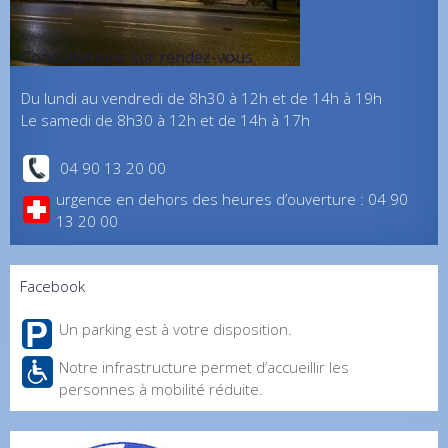
Consultations sur rendez-vous
Du lundi au vendredi de 8h30 à 12h et de 14h à 19h
Le samedi de 8h30 à 12h et de 14h à 17h
04 90 13 20 00
urgence en dehors des heures d’ouverture : 04 90
13 20 00
Facebook
Un parking est à votre disposition.
Notre infrastructure permet d’accueillir les
personnes à mobilité réduite.