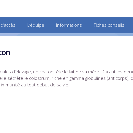
 d’accès
L’équipe
Informations
Fiches conseils
ton
ales d’élevage, un chaton tète le lait de sa mère. Durant les deu
lle sécrète le colostrum, riche en gamma globulines (anticorps), q
immunité au tout début de sa vie.