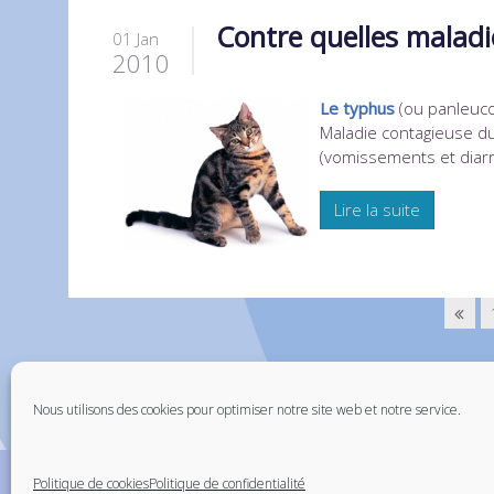
Contre quelles maladi
01 Jan
2010
Le typhus
(ou panleuc
Maladie contagieuse du
(vomissements et diarr
Lire la suite
Partenaires
Nous utilisons des cookies pour optimiser notre site web et notre service.
Santévet - assurance chien
Carnet Véto - Carnet de santé vétérinaire
Politique de cookies
Politique de confidentialité