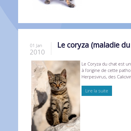
Le coryza (maladie du
01 Jan
2010
Le Coryza du chat est u
à l’origine de cette path
Herpesvirus, des Calicivi
Lire la suite