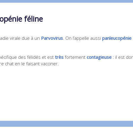
pénie féline
adie virale due à un
Parvovirus
. On l’appelle aussi
panleucopénie
pécifique des félidés et est
très
fortement
contagieuse
: il est do
re chat en le faisant vacciner.