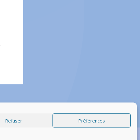
s.
iciel vétérinaire
Refuser
Préférences