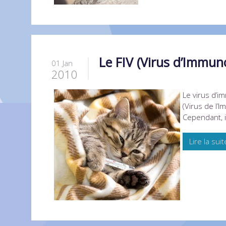
Le FIV (Virus d’Immuno
01 Jan
2010
Le virus d’i
(Virus de l’
Cependant, i
Lire la suit