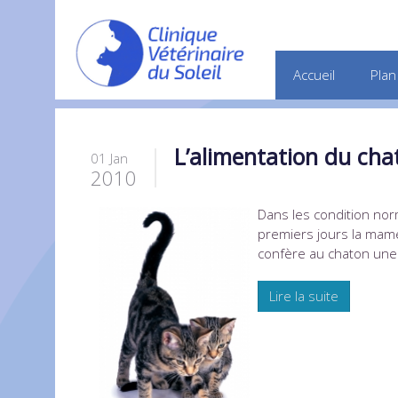
Accueil
Plan
L’alimentation du cha
01 Jan
2010
Dans les condition norm
premiers jours la mame
confère au chaton une 
Lire la suite