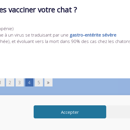
es vacciner votre chat ?
opénie)
e à un virus se traduisant par une
gastro-entérite sévère
hée), et évoluant vers la mort dans 90% des cas chez les chaton
1
2
3
4
5
© Vetup - log
Accepter