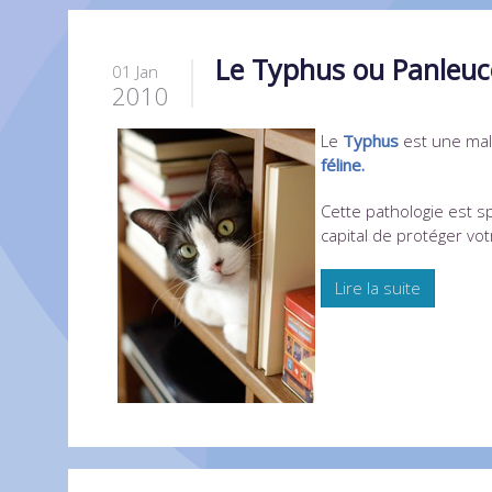
Le Typhus ou Panleuco
01 Jan
2010
Le
Typhus
est une mal
féline.
Cette pathologie est s
capital de protéger vot
Lire la suite