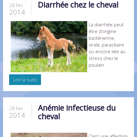
Diarrhée chez le cheval
28 Fév
2014
La diarrhée peut
être d’origine
bactérienne,
virale, parasitaire
ou encore liée au
stress chez le
poulain.
Lire la suite
Anémie infectieuse du
28 Fév
2014
cheval
C’est une affection