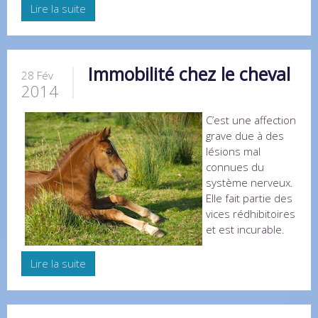
Lire la suite
Immobilité chez le cheval
28 Fév
2014
C’est une affection
grave due à des
lésions mal
connues du
système nerveux.
Elle fait partie des
vices rédhibitoires
et est incurable.
Lire la suite